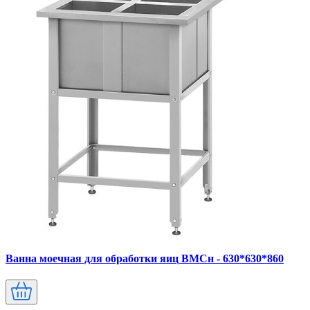
Ванна моечная для обработки яиц ВМСн - 630*630*860