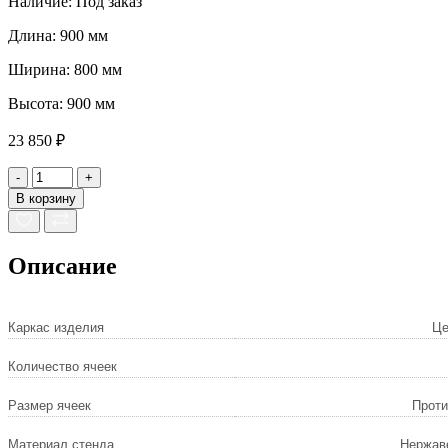
Наличие:
Под заказ
Длина:
900 мм
Ширина:
800 мм
Высота:
900 мм
23 850 ₽
-
+
В корзину
Описание
Каркас изделия
Це
Количество ячеек
Размер ячеек
Проти
Материал стенда
Нержав