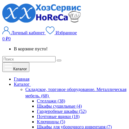
Личный кабинет
Избранное
0 ₽
0
В корзине пусто!
Каталог
Главная
Каталог
Складское, торговое оборудование. Металлическая
мебель. (68)
Стеллажи (38)
Шкафы сушильные (4)
Гардеробные шкафы (52)
Почтовые ящики (18)
Ключницы (5)
Шкафы для уборочного инвентаря (7)